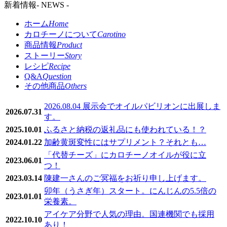
新着情報
- NEWS -
ホーム
Home
カロチーノについて
Carotino
商品情報
Product
ストーリー
Story
レシピ
Recipe
Q&A
Question
その他商品
Others
2026.08.04 展示会でオイルパビリオンに出展しま
2026.07.31
す。
2025.10.01
ふるさと納税の返礼品にも使われている！？
2024.01.22
加齢黄斑変性にはサプリメント？それとも…
「代替チーズ」にカロチーノオイルが役に立
2023.06.01
つ！
2023.03.14
陳建一さんのご冥福をお祈り申し上げます。
卯年（うさぎ年）スタート。にんじんの5.5倍の
2023.01.01
栄養素。
アイケア分野で人気の理由。国連機関でも採用
2022.10.10
あり！