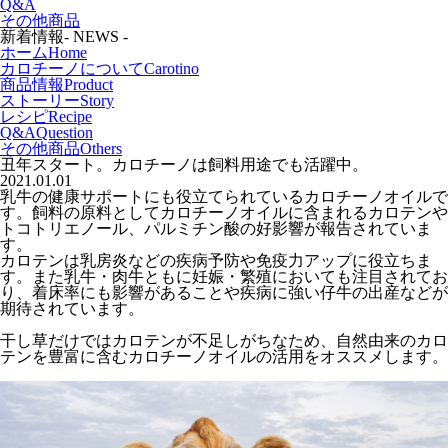
Q&A
その他商品
新着情報
- NEWS -
ホーム
Home
カロチーノについて
Carotino
商品情報
Product
ストーリー
Story
レシピ
Recipe
Q&A
Question
その他商品
Others
丑年スタート。カロチーノは飼料用途でも活躍中。
2021.01.01
乳牛の健康サポートにも役立てられているカロチーノオイルで
す。飼料の原料としてカロチーノオイルに含まれるカロテンや
トコトリエノール、パルミチン酸の好影響が報告されていま
す。
カロテンは乳房炎などの疾病予防や免疫力アップに役立ちま
す。また乳牛・肉牛ともに妊娠・繁殖においても注目されてお
り、着床率にも影響があることや疾病に強い仔牛の出産などが
期待されています。
干し草だけではカロテンが不足しがちなため、自然由来のカロ
テンを豊富に含むカロチーノオイルの活用をオススメします。