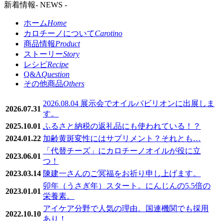
新着情報
- NEWS -
ホーム
Home
カロチーノについて
Carotino
商品情報
Product
ストーリー
Story
レシピ
Recipe
Q&A
Question
その他商品
Others
2026.08.04 展示会でオイルパビリオンに出展しま
2026.07.31
す。
2025.10.01
ふるさと納税の返礼品にも使われている！？
2024.01.22
加齢黄斑変性にはサプリメント？それとも…
「代替チーズ」にカロチーノオイルが役に立
2023.06.01
つ！
2023.03.14
陳建一さんのご冥福をお祈り申し上げます。
卯年（うさぎ年）スタート。にんじんの5.5倍の
2023.01.01
栄養素。
アイケア分野で人気の理由。国連機関でも採用
2022.10.10
あり！