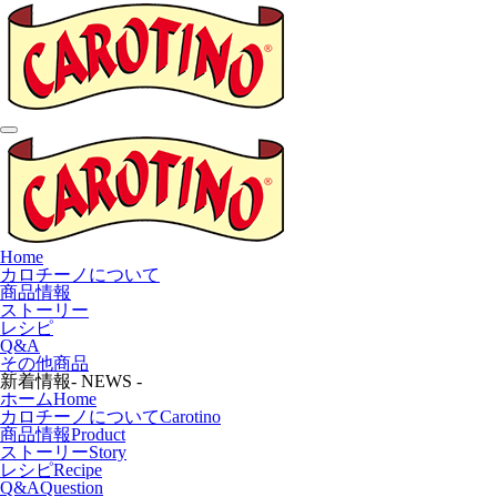
Home
カロチーノについて
商品情報
ストーリー
レシピ
Q&A
その他商品
新着情報
- NEWS -
ホーム
Home
カロチーノについて
Carotino
商品情報
Product
ストーリー
Story
レシピ
Recipe
Q&A
Question